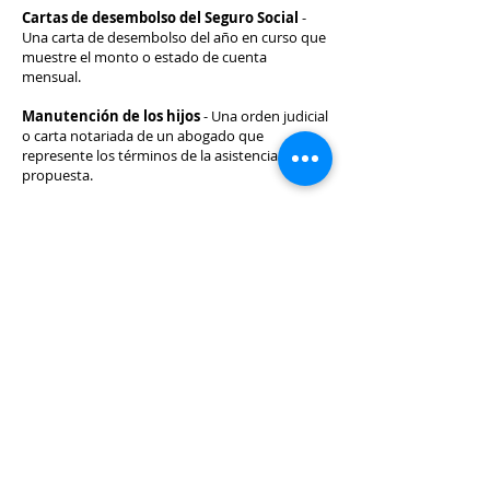
Cartas de desembolso del Seguro Social
-
Una carta de desembolso del año en curso que
muestre el monto o estado de cuenta
mensual.
Manutención de los hijos
- Una orden judicial
o carta notariada de un abogado que
represente los términos de la asistencia
propuesta.
La calificación y aprobación final se
determinan después
usted aplica.
Depósitos
Depósito de Reserva
- Para asegurar una
propiedad de alquiler, requerimos un depósito
de reserva. Normalmente, son $ 500 que
deben pagarse dentro de las 48 horas
posteriores a la aprobación de su solicitud. El
depósito de reserva retendrá la propiedad.
a 10
días naturales
hasta el día de tu mudanza. Al
momento de mudarte, esos $500 se aplican a
tu depósito de seguridad reembolsable.